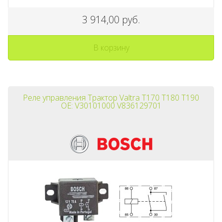
3 914,00 руб.
В корзину
Реле управления Трактор Valtra T170 T180 T190
OE: V30101000 V836129701