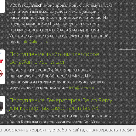
В 2019 году
Bosch
анонсировал новую систему запуска
двигателей для тяжелых условий эксплуатации с
максимальной стартовой производительностью. На
текущий момент Bosch уже предлагает системы
параллельного запуска с 2-мя и 3-мя стартерами.
Уточните наличие нужного изделия по электронной
почте
info@altesta.ru
Поступление турбокомпрессоров
BorgWarner/Schwitzer
Новое поступление Турбокомпрессоров от
производителей BorgWarner, Schwitzer, KKK
принимаются складом. Уточните наличие нужного
изделия по электронной почте
info@altesta.ru
Поступление Генераторов Delco Remy
для карьерных самосвалов БелАЗ
Очередное поступление оригинальных Генераторов
Delco Remy для карьерных самосвалов БелАЗ с
двигателем Cummins KTTA-19
ы обеспечить корректную работу сайта, анализировать трафик 
Уже в продаже и доступны к заказу...