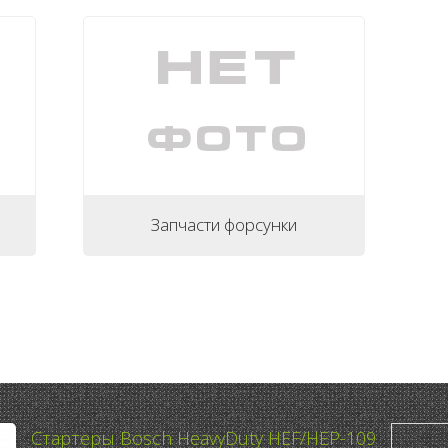
Запчасти форсунки
Стартеры Bosch HeavyDuty HEF/HEP-109