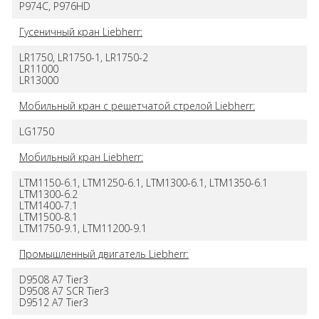
P974C, P976HD
Гусеничный кран Liebherr:
LR1750, LR1750-1, LR1750-2
LR11000
LR13000
Мобильный кран с решетчатой стрелой Liebherr:
LG1750
Мобильный кран Liebherr:
LTM1150-6.1, LTM1250-6.1, LTM1300-6.1, LTM1350-6.1
LTM1300-6.2
LTM1400-7.1
LTM1500-8.1
LTM1750-9.1, LTM11200-9.1
Промышленный двигатель Liebherr:
D9508 A7 Tier3
D9508 A7 SCR Tier3
D9512 A7 Tier3