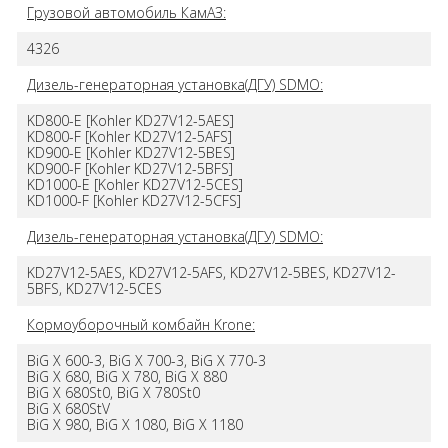
Грузовой автомобиль КамАЗ:
4326
Дизель-генераторная установка(ДГУ) SDMO:
KD800-E [Kohler KD27V12-5AES]
KD800-F [Kohler KD27V12-5AFS]
KD900-E [Kohler KD27V12-5BES]
KD900-F [Kohler KD27V12-5BFS]
KD1000-E [Kohler KD27V12-5CES]
KD1000-F [Kohler KD27V12-5CFS]
Дизель-генераторная установка(ДГУ) SDMO:
KD27V12-5AES, KD27V12-5AFS, KD27V12-5BES, KD27V12-
5BFS, KD27V12-5CES
Кормоуборочный комбайн Krone:
BiG X 600-3, BiG X 700-3, BiG X 770-3
BiG X 680, BiG X 780, BiG X 880
BiG X 680St0, BiG X 780St0
BiG X 680StV
BiG X 980, BiG X 1080, BiG X 1180