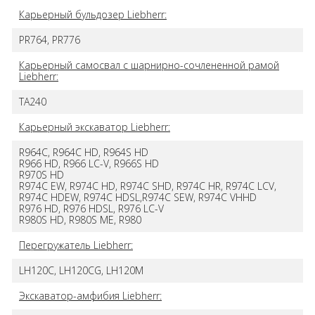
Карьерный бульдозер Liebherr:
PR764, PR776
Карьерный самосвал с шарнирно-сочлененной рамой
Liebherr:
TA240
Карьерный экскаватор Liebherr:
R964C, R964C HD, R964S HD
R966 HD, R966 LC-V, R966S HD
R970S HD
R974C EW, R974C HD, R974C SHD, R974C HR, R974C LCV,
R974C HDEW, R974C HDSL,R974C SEW, R974C VHHD
R976 HD, R976 HDSL, R976 LC-V
R980S HD, R980S ME, R980
Перегружатель Liebherr:
LH120C, LH120CG, LH120M
Экскаватор-амфибия Liebherr: