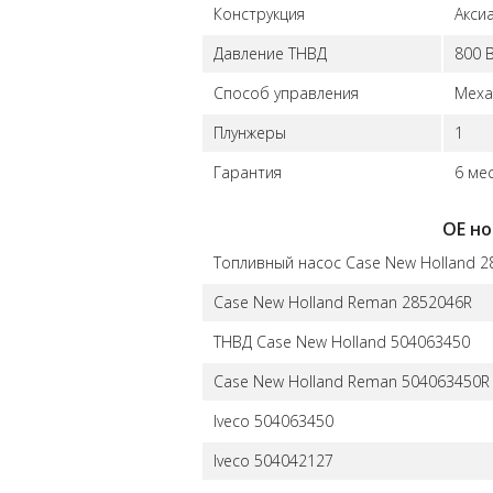
Конструкция
Акси
Давление ТНВД
800 
Способ управления
Меха
Плунжеры
1
Гарантия
6 ме
ОЕ н
Топливный насос Case New Holland 2
Case New Holland Reman 2852046R
ТНВД Case New Holland 504063450
Case New Holland Reman 504063450R
Iveco 504063450
Iveco 504042127