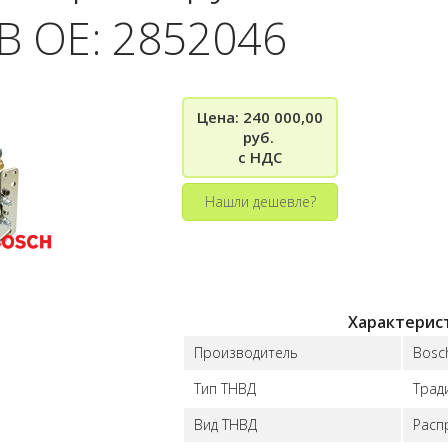
.B OE: 2852046
Цена: 240 000,00
руб.
с НДС
Нашли дешевле?
Характерис
Производитель
Bosch
Тип ТНВД
Трад
Вид ТНВД
Расп