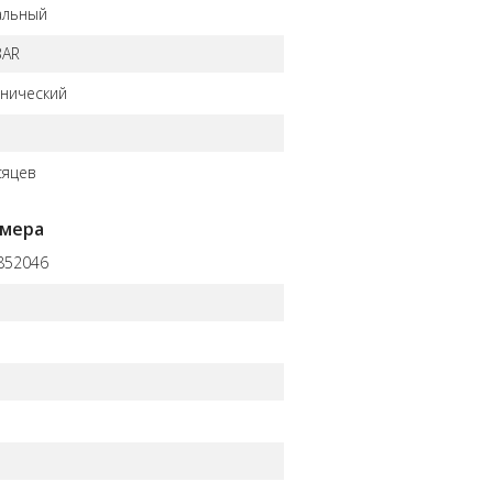
альный
BAR
нический
сяцев
омера
852046