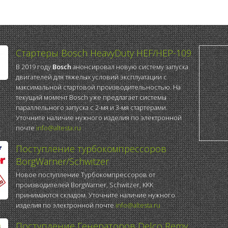
Стартеры Bosch HeavyDuty HEF/HEP-109
В 2019 году
Bosch
анонсировал новую систему запуска
двигателей для тяжелых условий эксплуатации с
максимальной стартовой производительностью. На
текущий момент Bosch уже предлагает системы
параллельного запуска с 2-мя и 3-мя стартерами.
Уточните наличие нужного изделия по электронной
почте
info@altesta.ru
Поступление турбокомпрессоров
BorgWarner/Schwitzer
Новое поступление Турбокомпрессоров от
производителей BorgWarner, Schwitzer, KKK
принимаются складом. Уточните наличие нужного
изделия по электронной почте
info@altesta.ru
Поступление Генераторов Delco Remy