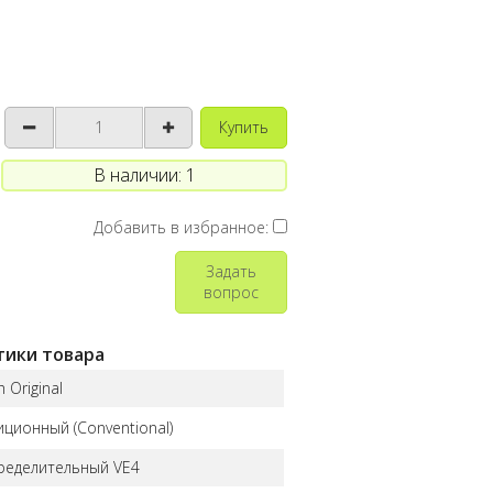
Купить
В наличии: 1
Добавить в избранное:
Задать
вопрос
тики товара
 Original
иционный (Conventional)
ределительный VE4