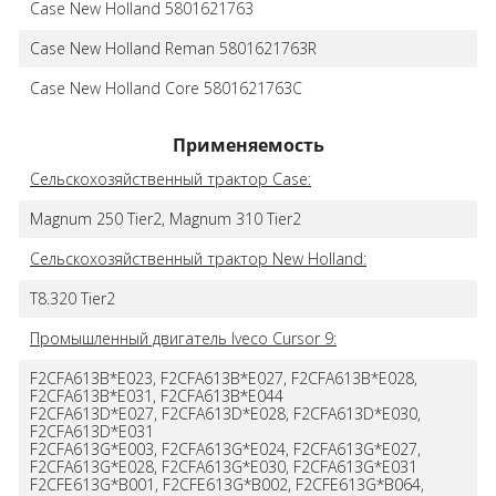
Case New Holland 5801621763
Case New Holland Reman 5801621763R
Case New Holland Core 5801621763C
Применяемость
Сельскохозяйственный трактор Case:
Magnum 250 Tier2, Magnum 310 Tier2
Сельскохозяйственный трактор New Holland:
T8.320 Tier2
Промышленный двигатель Iveco Cursor 9:
F2CFA613B*E023, F2CFA613B*E027, F2CFA613B*E028,
F2CFA613B*E031, F2CFA613B*E044
F2CFA613D*E027, F2CFA613D*E028, F2CFA613D*E030,
F2CFA613D*E031
F2CFA613G*E003, F2CFA613G*E024, F2CFA613G*E027,
F2CFA613G*E028, F2CFA613G*E030, F2CFA613G*E031
F2CFE613G*B001, F2CFE613G*B002, F2CFE613G*B064,