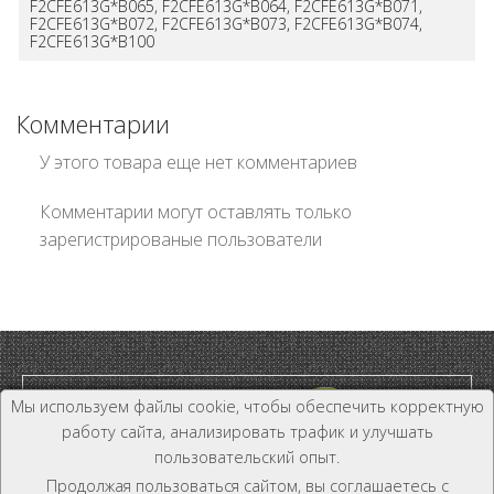
F2CFE613G*B065, F2CFE613G*B064, F2CFE613G*B071,
F2CFE613G*B072, F2CFE613G*B073, F2CFE613G*B074,
F2CFE613G*B100
Комментарии
У этого товара еще нет комментариев
Комментарии могут оставлять только
зарегистрированые пользователи
Мы используем файлы cookie, чтобы обеспечить корректную
работу сайта, анализировать трафик и улучшать
пользовательский опыт.
Дилер и Дистрибьютор
Продолжая пользоваться сайтом, вы соглашаетесь с