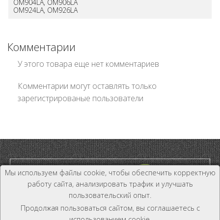
OM904LA, OM906LA
OM924LA, OM926LA
Комментарии
У этого товара еще нет комментариев
Комментарии могут оставлять только
зарегистрированые пользователи
Мы используем файлы cookie, чтобы обеспечить корректную
работу сайта, анализировать трафик и улучшать
пользовательский опыт.
Дилер и Дистрибьютор
Продолжая пользоваться сайтом, вы соглашаетесь с
+7 (800) 333-19-81
использованием cookie.