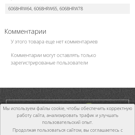
6068HRW64, 6068HRW65, 6068HRW78
Комментарии
У этого товара еще нет комментариев
Комментарии могут оставлять только
зарегистрированые пользователи
Мы используем файлы cookie, чтобы обеспечить корректную
работу сайта, анализировать трафик и улучшать
пользовательский опыт.
Дилер и Дистрибьютор
Продолжая пользоваться сайтом, вы соглашаетесь с
+7 (800) 333-19-81